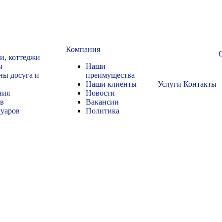
Компания
чи, коттеджи
ы
Наши
ны досуга и
преимущества
Наши клиенты
Услуги
Контакты
ния
Новости
ов
Вакансии
суаров
Политика